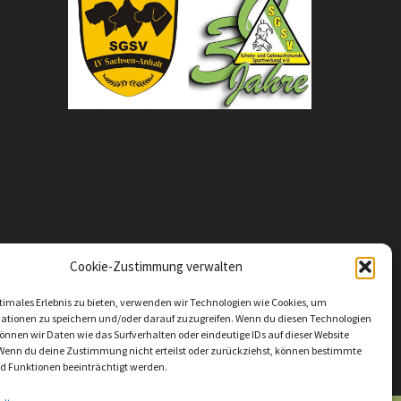
Cookie-Zustimmung verwalten
timales Erlebnis zu bieten, verwenden wir Technologien wie Cookies, um
ationen zu speichern und/oder darauf zuzugreifen. Wenn du diesen Technologien
nnen wir Daten wie das Surfverhalten oder eindeutige IDs auf dieser Website
 Wenn du deine Zustimmung nicht erteilst oder zurückziehst, können bestimmte
 Funktionen beeinträchtigt werden.