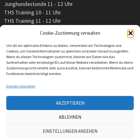
Junghundestunde 11 - 12 Uhr
THS Training 10 - 11 Uhr
THS Training 11 - 12 Uhr
Cookie-Zustimmung verwalten
Um dir ein optimales Erlebnis zu bieten, verwenden wir Technologien wie
Cookies, um Geräteinformationen zu speichern und/oder darauf zuzugreifen.
Wenn du diesen Technologien zustimmst, können wir Daten wie das
Surfverhalten oder eindeutige IDs auf dieser Website verarbeiten. Wenn du deine
Zustimmung nicht erteilst oder zurückziehst, können bestimmte Merkmale und
Funktionen beeinträchtigt werden.
Dienste verwalten
AKZEPTIEREN
Impressum
ABLEHNEN
Datenschutzerklärung
EINSTELLUNGEN ANSEHEN
Copyright © 2023 HSV Köthen 98 e. V. Mit Stolz präsentiert