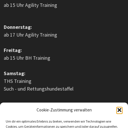
ab 15 Uhr Agility Training
Donnerstag:
ab 17 Uhr Agility Training
Freitag:
ab 15 Uhr BH Training
Samstag:
THS Training
Such - und Rettungshundestaffel
Sonntag:
Cookie-Zustimmung verwalten
Welpenstunde 10 - 11 Uhr
Junghundestunde 11 - 12 Uhr
Um dir ein optimales Erlebnis zu bieten, verwenden wir Technologien wie
THS Training 10 - 11 Uhr
Cookies, um Geräteinformationen zu speichern und/oder darauf zuzugreifen.