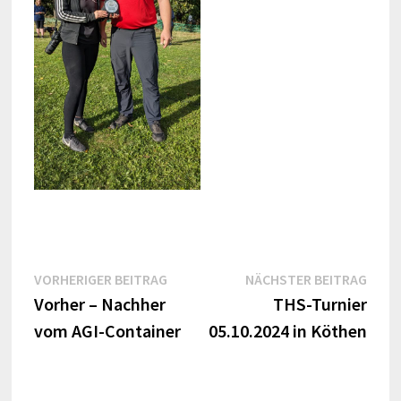
Beitragsnavigation
Vorheriger
Näch
VORHERIGER BEITRAG
NÄCHSTER BEITRAG
Beitrag:
Beitr
Vorher – Nachher
THS-Turnier
vom AGI-Container
05.10.2024 in Köthen