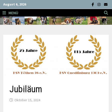
Zum
August 6, 2026
Inhalt
MENÜ
springen
Jubiläum
Oktober 15, 2024