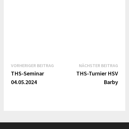
Beitragsnavigation
Vorheriger
Näch
VORHERIGER BEITRAG
NÄCHSTER BEITRAG
Beitrag:
Beitr
THS-Seminar
THS-Turnier HSV
04.05.2024
Barby