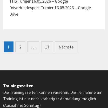
THS Turnier 16.05.2026 – Google
DriveHundesport Turnier 16.05.2026 – Google
Drive
Seitennummerierung
1
2
…
17
Nächste
der
Beiträge
Trainingszeiten
Die Trainingszeiten können variieren. Die Teilnahme am
Training ist nur nach vorheriger Anmeldung möglich.
(Ausnahme Sonntag)