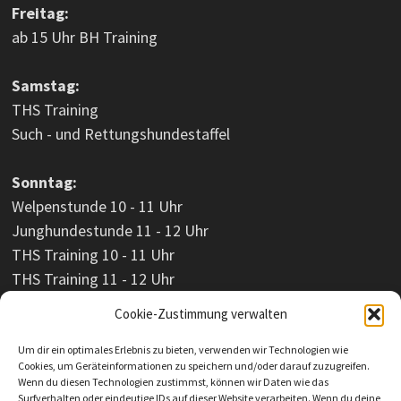
Freitag:
ab 15 Uhr BH Training
Samstag:
THS Training
Such - und Rettungshundestaffel
Sonntag:
Welpenstunde 10 - 11 Uhr
Junghundestunde 11 - 12 Uhr
THS Training 10 - 11 Uhr
THS Training 11 - 12 Uhr
Cookie-Zustimmung verwalten
Um dir ein optimales Erlebnis zu bieten, verwenden wir Technologien wie
Cookies, um Geräteinformationen zu speichern und/oder darauf zuzugreifen.
Wenn du diesen Technologien zustimmst, können wir Daten wie das
Surfverhalten oder eindeutige IDs auf dieser Website verarbeiten. Wenn du deine