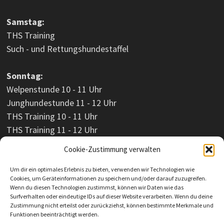
Samstag:
THS Training
Such - und Rettungshundestaffel
Sonntag:
Welpenstunde 10 - 11 Uhr
Junghundestunde 11 - 12 Uhr
THS Training 10 - 11 Uhr
THS Training 11 - 12 Uhr
Cookie-Zustimmung verwalten
Um dir ein optimales Erlebnis zu bieten, verwenden wir Technologien wie
Cookies, um Geräteinformationen zu speichern und/oder darauf zuzugreifen.
Wenn du diesen Technologien zustimmst, können wir Daten wie das
Surfverhalten oder eindeutige IDs auf dieser Website verarbeiten. Wenn du deine
Zustimmung nicht erteilst oder zurückziehst, können bestimmte Merkmale und
Funktionen beeinträchtigt werden.