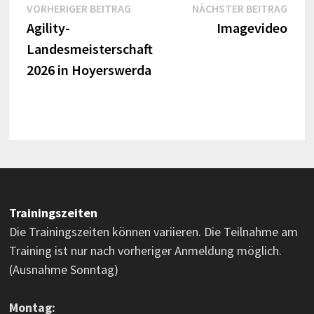
Beitragsnavigation
Vorheriger
Näch
VORHERIGER BEITRAG
NÄCHSTER BEITRAG
Beitrag:
Beitr
Agility-
Imagevideo
Landesmeisterschaft
2026 in Hoyerswerda
Trainingszeiten
Die Trainingszeiten können variieren. Die Teilnahme am
Training ist nur nach vorheriger Anmeldung möglich.
(Ausnahme Sonntag)
Montag: