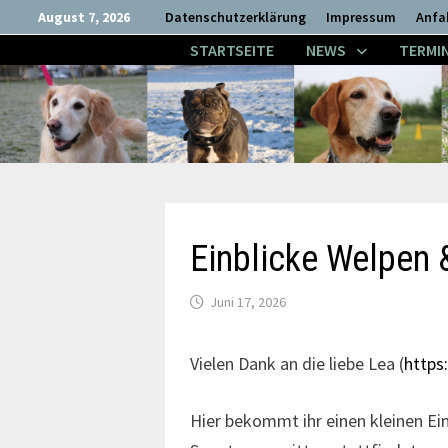
Zum
August 7, 2026
Datenschutzerklärung
Impressum
Anfa
Inhalt
STARTSEITE
NEWS
TERMI
springen
Einblicke Welpen
Juni 17, 2026
Vielen Dank an die liebe Lea (
https
Hier bekommt ihr einen kleinen Ei