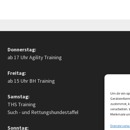
Donnerstag:
ab 17 Uhr Agility Training
Freitag:
ab 15 Uhr BH Training
Um dir ein op
Samstag:
Geräteinform
THS Training
zustimmst, kö
verarbeiten.
Such - und Rettungshundestaffel
Merkmale und
Dienste verw
Sonntag: