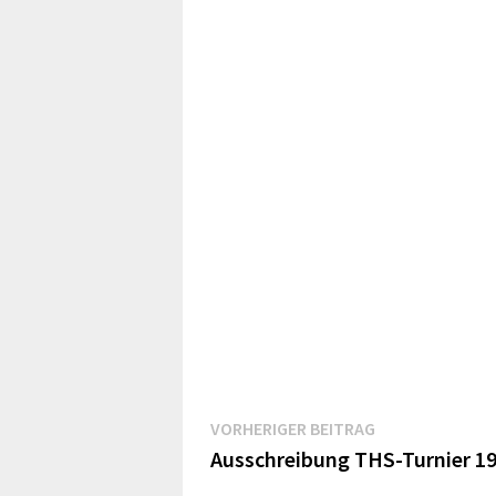
Beitragsnavigation
Vorheriger
VORHERIGER BEITRAG
Beitrag:
Ausschreibung THS-Turnier 19