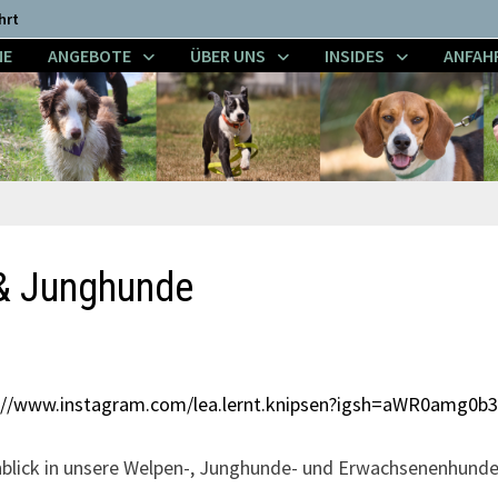
hrt
NE
ANGEBOTE
ÜBER UNS
INSIDES
ANFAH
 & Junghunde
://www.instagram.com/lea.lernt.knipsen?igsh=aWR0amg0b
nblick in unsere Welpen-, Junghunde- und Erwachsenenhunde