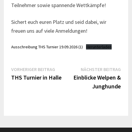
Teilnehmer sowie spannende Wettkämpfe!
Sichert euch euren Platz und seid dabei, wir
freuen uns auf viele Anmeldungen!
Ausschreibung THS Turnier 19.09.2026 (1)
Herunterladen
Beitragsnavigation
Vorheriger
Näch
VORHERIGER BEITRAG
NÄCHSTER BEITRAG
Beitrag:
Beitr
THS Turnier in Halle
Einblicke Welpen &
Junghunde