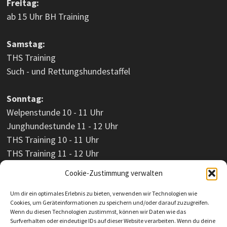
Freitag:
ab 15 Uhr BH Training
Samstag:
THS Training
Such - und Rettungshundestaffel
Sonntag:
Welpenstunde 10 - 11 Uhr
Junghundestunde 11 - 12 Uhr
THS Training 10 - 11 Uhr
THS Training 11 - 12 Uhr
Cookie-Zustimmung verwalten
Um dir ein optimales Erlebnis zu bieten, verwenden wir Technologien wie
Cookies, um Geräteinformationen zu speichern und/oder darauf zuzugreifen.
Wenn du diesen Technologien zustimmst, können wir Daten wie das
Surfverhalten oder eindeutige IDs auf dieser Website verarbeiten. Wenn du deine