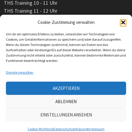
THS Training 10 - 11 Uhr
THS Training 11 - 12 Uhr
Cookie-Zustimmung verwalten
Um dir ein optimales Erlebnis zu bieten, verwenden wir Technologien wie
Cookies, um Geräteinformationen zu speichern und/oder darauf zuzugreifen.
Wenn du diesen Technologien zustimmst, können wir Daten wie das
Surfverhalten oder eindeutige IDs auf dieser Website verarbeiten. Wenn du deine
Zustimmung nicht erteilst oder zurückziehst, können bestimmte Merkmale und
Funktionen beeinträchtigt werden.
Dienste verwalten
AKZEPTIEREN
Impressum
ABLEHNEN
Datenschutzerklärung
EINSTELLUNGEN ANSEHEN
Copyright © 2023 HSV Köthen 98 e. V. Mit Stolz präsentiert
von
WordPress
und
Bam
.
Cookie-Richtlinie
Datenschutzerklärung
Impressum