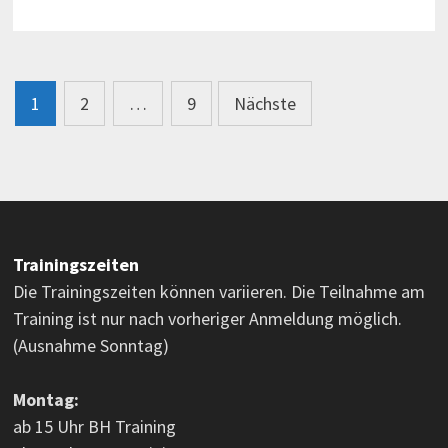
Seitennummerierung
1
2
…
9
Nächste
der
Beiträge
Trainingszeiten
Die Trainingszeiten können variieren. Die Teilnahme am
Training ist nur nach vorheriger Anmeldung möglich.
(Ausnahme Sonntag)
Montag:
ab 15 Uhr BH Training