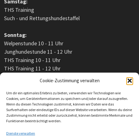
Samstag:
THS Training
Such - und Rettungshundestaffel
Sonntag:
Welpenstunde 10 - 11 Uhr
Junghundestunde 11 - 12 Uhr
THS Training 10 - 11 Uhr
THS Training 11 - 12 Uhr
Cookie-Zustimmung verwalten
Um dir ein optimales Erlebnis zu bieten, verwenden wir Technologien wie
Cookies, um Geräteinformationen zu speichern und/oder darauf zuzugreifen.
Wenn du diesen Technologien zustimmst, können wir Daten wie das
Surfverhalten oder eindeutige IDs auf dieser Website verarbeiten. Wenn du deine
Zustimmung nicht erteilst oder zurückziehst, können bestimmte Merkmale und
Funktionen beeinträchtigt werden.
Dienste verwalten