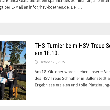
z Bianca Glatz bietet ein spannendes Seminar an, alle Intere
gt per E-Mail an info@hsv-koethen.de. Bei …
THS-Turnier beim HSV Treue Sc
am 18.10.
Oktober 20, 2025
Am 18. Oktober waren sieben unserer Ver
des HSV Treue Schnüffler in Ballenstedt 
Ergebnisse erzielen und tolle Platzierun