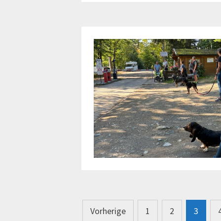
Seitennummerierung
Vorherige
1
2
3