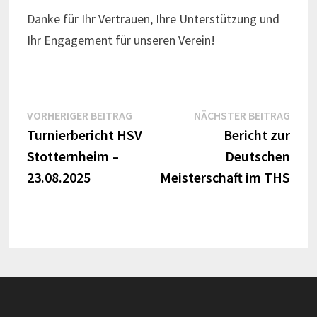
Danke für Ihr Vertrauen, Ihre Unterstützung und
Ihr Engagement für unseren Verein!
Beitragsnavigation
Vorheriger
Näch
VORHERIGER BEITRAG
NÄCHSTER BEITRAG
Beitrag:
Beitr
Turnierbericht HSV
Bericht zur
Stotternheim –
Deutschen
23.08.2025
Meisterschaft im THS