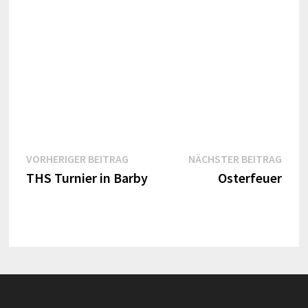
Beitragsnavigation
Vorheriger
Näch
VORHERIGER BEITRAG
NÄCHSTER BEITRAG
Beitrag:
Beitr
THS Turnier in Barby
Osterfeuer