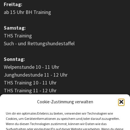
Freitag:
ab 15 Uhr BH Training
Samstag:
THS Training
Such - und Rettungshundestaffel
Sonntag:
Welpenstunde 10 - 11 Uhr
Junghundestunde 11 - 12 Uhr
THS Training 10 - 11 Uhr
THS Training 11 - 12 Uhr
Cookie-Zustimmung verwalten
Um dir ein optimales Erlebnis zu bieten, verwenden wir Technologien wie
Cookies, um Geräteinformationen zu speichern und/oder darauf zuzugreifen.
Wenn du diesen Technologien zustimmst, können wir Daten wie das
Surfverhalten oder eindeutige IDs auf dieser Website verarbeiten. Wenn du deine