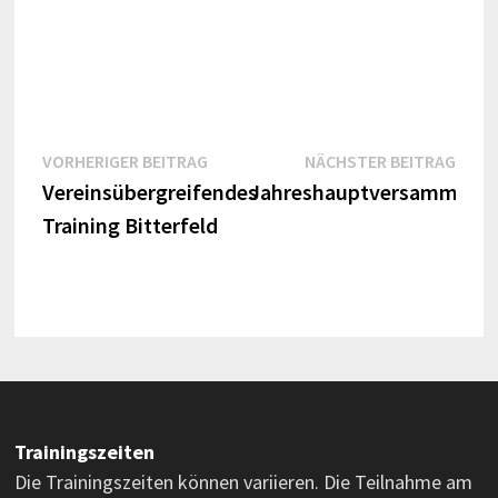
Beitragsnavigation
Vorheriger
Näch
VORHERIGER BEITRAG
NÄCHSTER BEITRAG
Beitrag:
Beitr
Vereinsübergreifendes
Jahreshauptversammlun
Training Bitterfeld
Trainingszeiten
Die Trainingszeiten können variieren. Die Teilnahme am