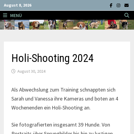
Zum
August 8, 2026
Inhalt
MENÜ
springen
Holi-Shooting 2024
August 30, 2024
Als Abwechslung zum Training schnappten sich
Sarah und Vanessa ihre Kameras und boten an 4
Wochenenden ein Holi-Shooting an.
Sie fotografierten insgesamt 39 Hunde. Von
Portraits über Sprungbilder bis hin zu lustigen