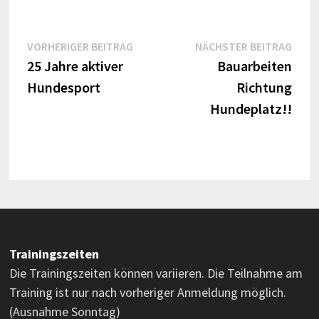
Beitragsnavigation
Vorheriger
Näch
VORHERIGER BEITRAG
NÄCHSTER BEITRAG
Beitrag:
Beitr
25 Jahre aktiver
Bauarbeiten
Hundesport
Richtung
Hundeplatz!!
Trainingszeiten
Die Trainingszeiten können variieren. Die Teilnahme am
Training ist nur nach vorheriger Anmeldung möglich.
(Ausnahme Sonntag)