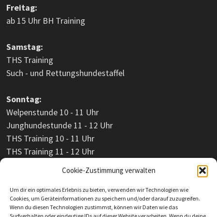
Freitag:
ab 15 Uhr BH Training
Samstag:
THS Training
Such - und Rettungshundestaffel
Sonntag:
Welpenstunde 10 - 11 Uhr
Junghundestunde 11 - 12 Uhr
THS Training 10 - 11 Uhr
THS Training 11 - 12 Uhr
Cookie-Zustimmung verwalten
Um dir ein optimales Erlebnis zu bieten, verwenden wir Technologien wie
Cookies, um Geräteinformationen zu speichern und/oder darauf zuzugreifen.
Wenn du diesen Technologien zustimmst, können wir Daten wie das
Surfverhalten oder eindeutige IDs auf dieser Website verarbeiten. Wenn du deine