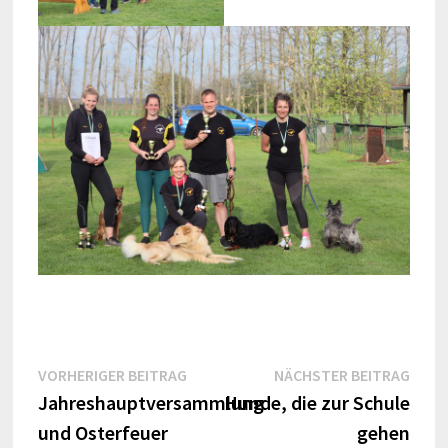
Beitragsnavigation
Vorheriger
Näch
VORHERIGER BEITRAG
NÄCHSTER BEITRAG
Beitrag:
Beitr
Jahreshauptversammlung
Hunde, die zur Schule
und Osterfeuer
gehen