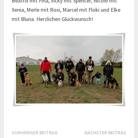
Beatrix mit Fina, Vicky mit Spencer, Nicole mit
Xenia, Merle mit Roxi, Marcel mit Floki und Elke
mit Bluna. Herzlichen Glückwunsch!
Beitragsnavigation
Vorheriger
Näch
VORHERIGER BEITRAG
NÄCHSTER BEITRAG