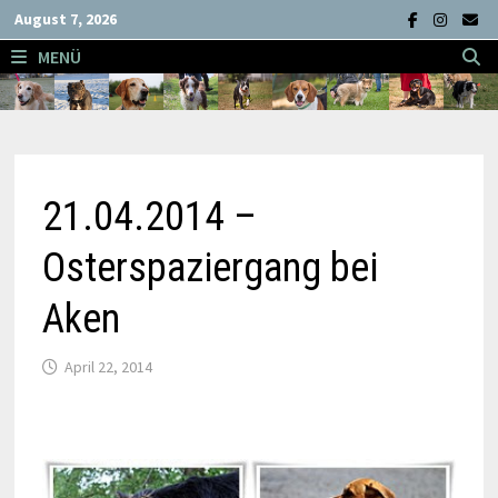
Zum
August 7, 2026
Inhalt
MENÜ
springen
21.04.2014 –
Osterspaziergang bei
Aken
April 22, 2014