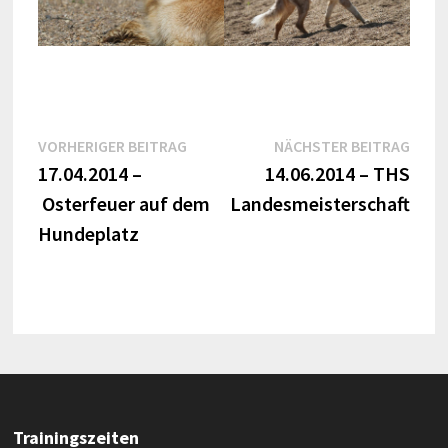
Beitragsnavigation
Vorheriger
Näch
VORHERIGER BEITRAG
NÄCHSTER BEITRAG
Beitrag:
Beitr
17.04.2014 –
14.06.2014 – THS
Osterfeuer auf dem
Landesmeisterschaft
Hundeplatz
Trainingszeiten