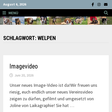
Zum
August 6, 2026
Inhalt
MENÜ
springen
SCHLAGWORT:
WELPEN
Imagevideo
Juni 20, 2026
Unser neues Image-Video ist da!Wir freuen uns
riesig, euch endlich unser neues Vereinsvideo
zeigen zu dürfen, gefilmt und umgesetzt von
Joline von Laikagraphie! Sie hat …