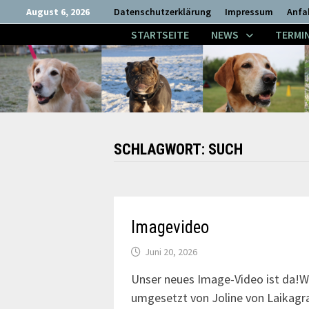
Zum
August 6, 2026
Datenschutzerklärung
Impressum
Anfa
Inhalt
STARTSEITE
NEWS
TERMI
springen
SCHLAGWORT:
SUCH
Imagevideo
Juni 20, 2026
Unser neues Image-Video ist da!Wir
umgesetzt von Joline von Laikagr