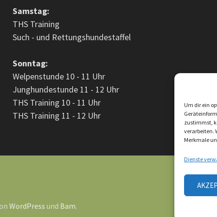
Samstag:
THS Training
Such - und Rettungshundestaffel
Sonntag:
Welpenstunde 10 - 11 Uhr
Junghundestunde 11 - 12 Uhr
THS Training 10 - 11 Uhr
Um dir ein op
THS Training 11 - 12 Uhr
Geräteinform
zustimmst, kö
verarbeiten.
Merkmale und
Dienste verw
AKZE
von
WordPress
und
Bam
.