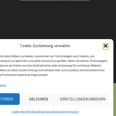
Cookie-Zustimmung verwalten
timales Erlebnis zu bieten, verwenden wir Technologien wie Cookies, um
ationen zu speichern und/oder darauf zuzugreifen. Wenn du diesen Technologien
nnen wir Daten wie das Surfverhalten oder eindeutige IDs auf dieser Website
 Wenn du deine Zustimmung nicht erteilst oder zurückziehst, können bestimmte
 Funktionen beeinträchtigt werden.
alten
PTIEREN
ABLEHNEN
EINSTELLUNGEN ANSEHEN
Cookie-Richtlinie
Datenschutzerklärung
Impressum