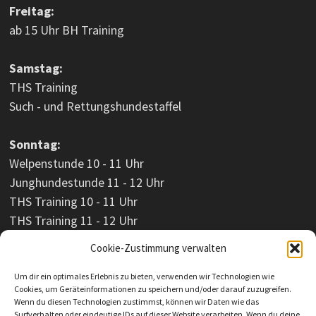
Freitag:
ab 15 Uhr BH Training
Samstag:
THS Training
Such - und Rettungshundestaffel
Sonntag:
Welpenstunde 10 - 11 Uhr
Junghundestunde 11 - 12 Uhr
THS Training 10 - 11 Uhr
THS Training 11 - 12 Uhr
Cookie-Zustimmung verwalten
Um dir ein optimales Erlebnis zu bieten, verwenden wir Technologien wie
Cookies, um Geräteinformationen zu speichern und/oder darauf zuzugreifen.
Wenn du diesen Technologien zustimmst, können wir Daten wie das
Surfverhalten oder eindeutige IDs auf dieser Website verarbeiten. Wenn du deine