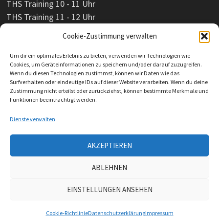
THS Training 10 - 11 Uhr
THS Training 11 - 12 Uhr
Cookie-Zustimmung verwalten
Um dir ein optimales Erlebnis zu bieten, verwenden wir Technologien wie
Cookies, um Geräteinformationen zu speichern und/oder darauf zuzugreifen.
Wenn du diesen Technologien zustimmst, können wir Daten wie das
Surfverhalten oder eindeutige IDs auf dieser Website verarbeiten. Wenn du deine
Zustimmung nicht erteilst oder zurückziehst, können bestimmte Merkmale und
Funktionen beeinträchtigt werden.
Dienste verwalten
AKZEPTIEREN
Impressum
ABLEHNEN
Datenschutzerklärung
EINSTELLUNGEN ANSEHEN
Copyright © 2023 HSV Köthen 98 e. V. Mit Stolz präsentiert
von
WordPress
und
Bam
.
Cookie-Richtlinie
Datenschutzerklärung
Impressum