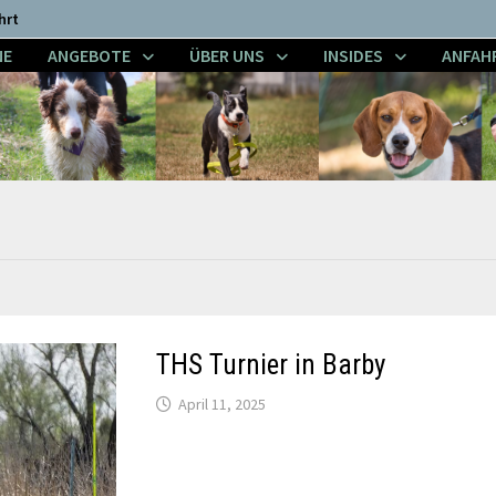
hrt
NE
ANGEBOTE
ÜBER UNS
INSIDES
ANFAH
THS Turnier in Barby
April 11, 2025