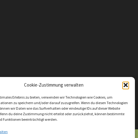
Cookie-Zustimmung verwalten
timales Erlebnis zu bieten, verwenden wir Technologien wie Cookies, um
ationen zu speichern und/oder darauf zuzugreifen. Wenn du diesen Technologien
nnen wir Daten wie das Surfverhalten oder eindeutige IDs auf dieser Website
 Wenn du deine Zustimmung nicht erteilst oder zurückziehst, können bestimmte
 Funktionen beeinträchtigt werden.
alten